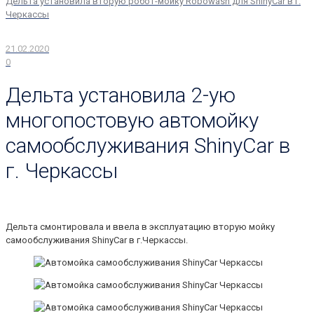
Дельта установила вторую робот-мойку Robowash для ShinyCar в г.
Черкассы
21.02.2020
0
Дельта установила 2-ую
многопостовую автомойку
самообслуживания ShinyCar в
г. Черкассы
Дельта смонтировала и ввела в эксплуатацию вторую мойку
самообслуживания ShinyCar в г.Черкассы.