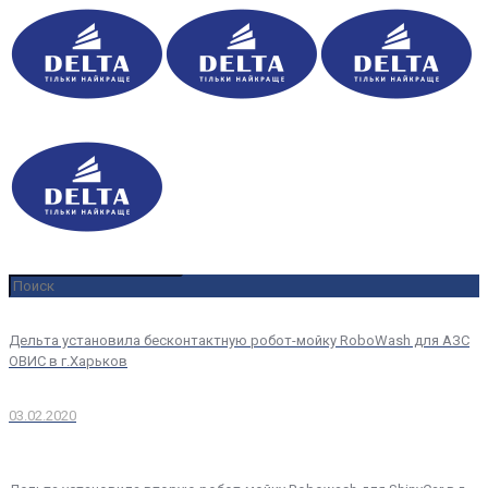
Дельта установила бесконтактную робот-мойку RoboWash для АЗС
ОВИС в г.Харьков
03.02.2020