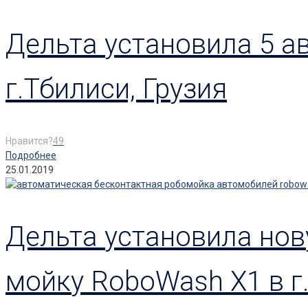
Дельта установила 5 а
г.Тбилиси, Грузия
Нравится?
49
Подробнее
25.01.2019
Дельта установила но
мойку RoboWash X1 в г.