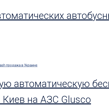
втоматических автобусны
вую автоматическую бе
 Киев на АЗС Glusco