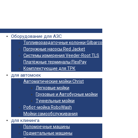
Оборудование для АЗС
Топливораздаточные колонки Gilbarco
Погружные насосы Red Jacket
Системы измерения Veeder-Root TLS
Платёжные терминалы FlexPay
Комплектующие для ТРК
для автомоек
Автоматические мойки Christ
Легковые мойки
Грузовые и Автобусные мойки
Туннельные мойки
Робот-мойка RoboWash
Мойки самообслуживания
для клининга
Поломоечные машины
Подметальные машины