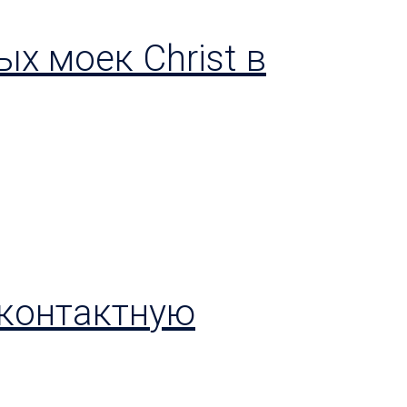
х моек Christ в
сконтактную