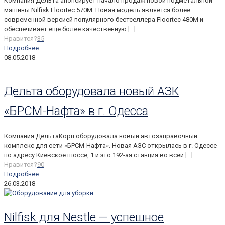
Компания Дельта анонсирует начало продаж новой подметальной
машины Nilfisk Floortec 570M. Новая модель является более
современной версией популярного бестселлера Floortec 480M и
обеспечивает еще более качественную
[…]
Нравится?
35
Подробнее
08.05.2018
Дельта оборудовала новый АЗК
«БРСМ-Нафта» в г. Одесса
Компания ДельтаКорп оборудовала новый автозаправочный
комплекс для сети «БРСМ-Нафта». Новая АЗС открылась в г. Одессе
по адресу Киевское шоссе, 1 и это 192-ая станция во всей
[…]
Нравится?
90
Подробнее
26.03.2018
Nilfisk для Nestle — успешное